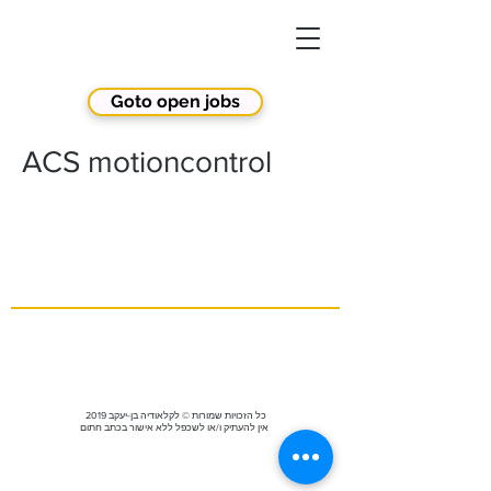
Goto open jobs
ACS motioncontrol
2019 כל הזכויות שמורות © לקלאודיה בן-יעקב
אין להעתיק ו/או לשכפל ללא אישור בכתב חתום