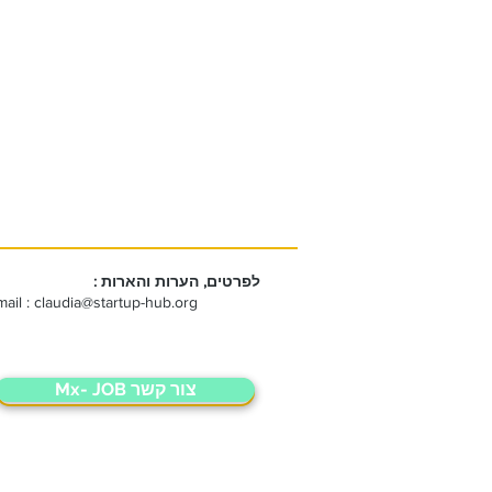
לפרטים, הערות והארות :
mail :
claudia@startup-hub.org
Mx- JOB צור קשר
Mx- JOB צור קשר