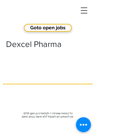
Goto open jobs
Dexcel Pharma
2019 כל הזכויות שמורות © לקלאודיה בן-יעקב
אין להעתיק ו/או לשכפל ללא אישור בכתב חתום