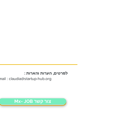
לפרטים, הערות והארות :
mail :
claudia@startup-hub.org
Mx- JOB צור קשר
Mx- JOB צור קשר