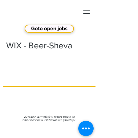
Goto open jobs
WIX - Beer-Sheva
2019 כל הזכויות שמורות © לקלאודיה בן-יעקב
אין להעתיק ו/או לשכפל ללא אישור בכתב חתום